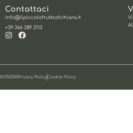
Contattaci
V
info@ilpiccolofruttodichiara.it
Vi
Al
+39 366 289 2113
831150135
Privacy Policy
Cookie Policy