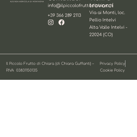
trovarci
info@ilpiccolofruttodichiara.it
Via ai Monti, loc.
+39 366 289 2113
Pellio Intelvi
Alta Valle Intelvi -
22024 (CO)
Il Piccolo Frutto di Chiara (di Chiara Guffanti) –
Privacy Policy
P.IVA 03831150135
Cookie Policy