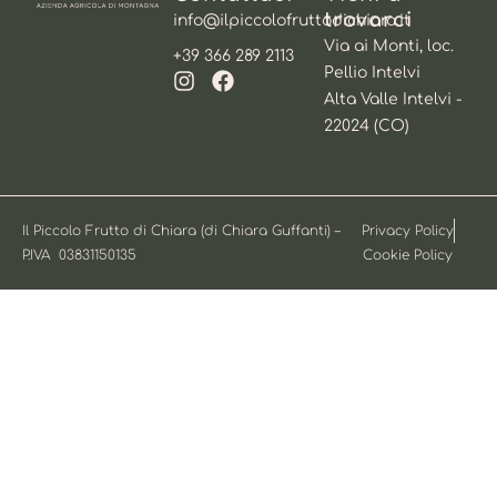
trovarci
info@ilpiccolofruttodichiara.it
Via ai Monti, loc.
+39 366 289 2113
Pellio Intelvi
Alta Valle Intelvi -
22024 (CO)
Il Piccolo Frutto di Chiara (di Chiara Guffanti) –
Privacy Policy
P.IVA 03831150135
Cookie Policy